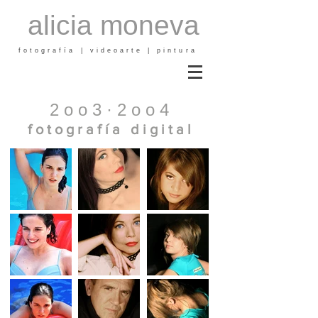
alicia moneva
fotografía | videoarte | pintura
2 o o 3 · 2 o o 4
f o t o g r a f í a d i g i t a l