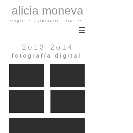
alicia moneva
fotografía | videoarte | pintura
2 o 1 3 · 2 o 1 4
f o t o g r a f í a d i g i t a l