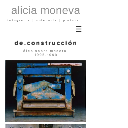
alicia moneva
fotografía | videoarte | pintura
d e . c o n s t r u c c i ó n
ó l e o s o b r e m a d e r a
1 9 9 5 - 1 9 9 9