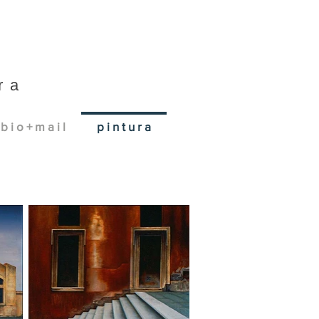
ra
b i o + m a i l
p i n t u r a