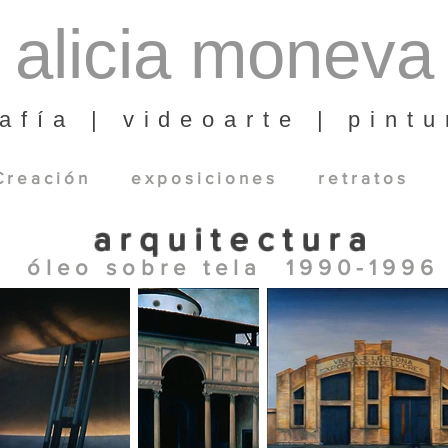
alicia moneva
afía | videoarte | pintu
 r e a c i ó n
e x p o s i c i o n e s
r e t r a t o s
a r q u i t e c t u r a
ó l e o s o b r e t e l a 1 9 9 0 - 1 9 9 6