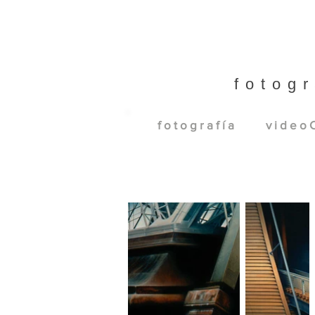
fotogr
f o t o g r a f í a
v i d e o C