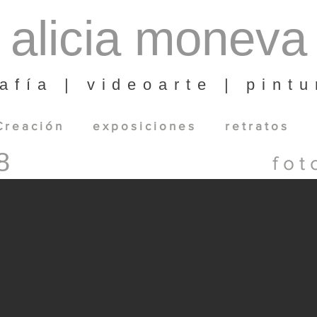
alicia moneva
afía | videoarte | pintu
 r e a c i ó n
e x p o s i c i o n e s
r e t r a t o s
8
f o t 