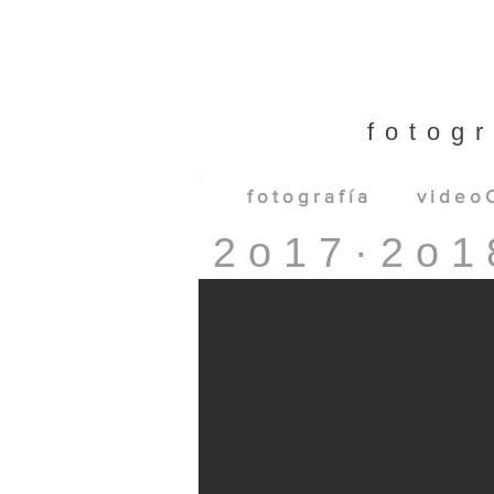
fotogr
f o t o g r a f í a
v i d e o C
2 o 1 7 · 2 o 1 