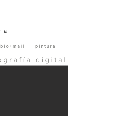
ra
b i o + m a i l
p i n t u r a
o g r a f í a d i g i t a l