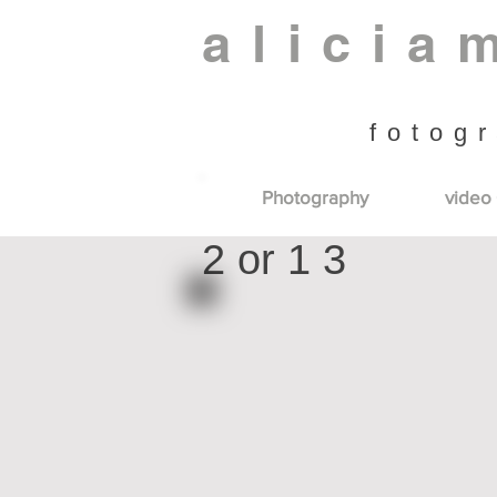
alicia
fotogr
Photography
video 
2 or 1 3