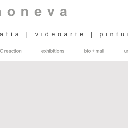
moneva
afía | videoarte | pintu
C reaction
exhibitions
bio + mail
u