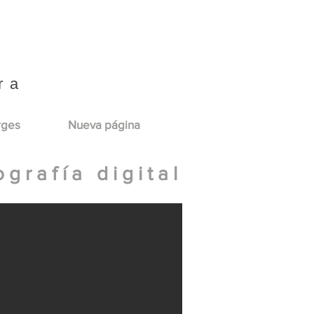
ra
rges
Nueva página
o g r a f í a d i g i t a l