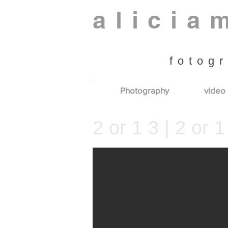
alicia
fotogr
Photography
video 
2 or 1 3 | 2 or 1