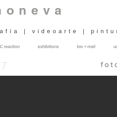
moneva
afía | videoarte | pintu
C reaction
exhibitions
bio + mail
u
 7
f o t 