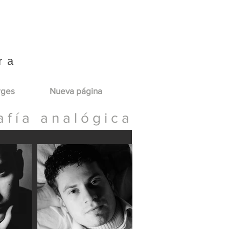
ra
rges
Nueva página
a f í a a n a l ó g i c a