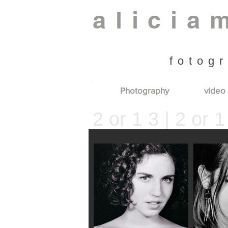
alicia
fotogr
Photography
video 
2 or 1 3 | 2 or 1