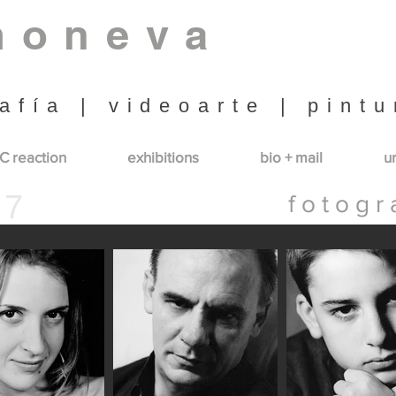
moneva
afía | videoarte | pintu
C reaction
exhibitions
bio + mail
u
 7
f o t o g r 