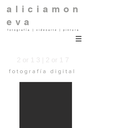
aliciamon
eva
fotografía | videoarte | pintura
2 or 1 3 | 2 or 1 7
f o t o g r a f í a d i g i t a l